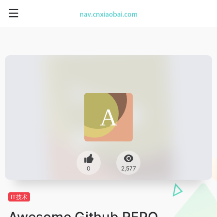
0
2,577
IT技术
Awesome Github REPO