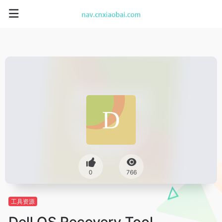
0
766
工具资源
Dell OS Recovery Tool