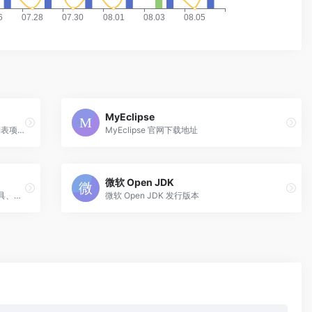
MyEclipse
一个自由及开放源代码（FOSS）的软件列表项目，推荐高质量免费与开源软件，降低用户寻找软件的时间成本。
MyEclipse 官网下载地址
微软 Open JDK
工具集 全网工具集合网站，涵盖了站长工具、娱乐工具、文件转换工具等等在线实用工具。
微软 Open JDK 发行版本